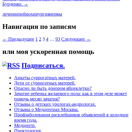
Бурденко.
→
лечение
нейрохирургия
нервы
Навигация по записям
← Предыдущее
1
2
3
4
…
93
Следующее →
или моя ускоренная помощь
Подписаться.
Анкеты суррогатных матерей.
Дети от суррогатных матерей.
Опасно ли быть донором яйцеклетки?
Зачатие ребенка желаемого пола: как в этом деле может
помочь месяц зачатия?
Отзывы о детских урологах-андрологах.
Отзывы о Медцентрах Москвы.
Профзаболевания расклейщиков объявлений в холодное
время года.
Медцентр.
Проктология.