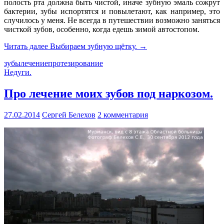
полость рта должна быть чистой, иначе зубную эмаль сожрут
бактерии, зубы испортятся и повылетают, как например, это
случилось у меня. Не всегда в путешествии возможно заняться
чисткой зубов, особенно, когда едешь зимой автостопом.
Читать далее
Выбираем зубную щётку.
→
зубы
лечение
протезирование
Недуги.
Про лечение моих зубов под наркозом.
27.02.2014
Сергей Белехов
2 комментария