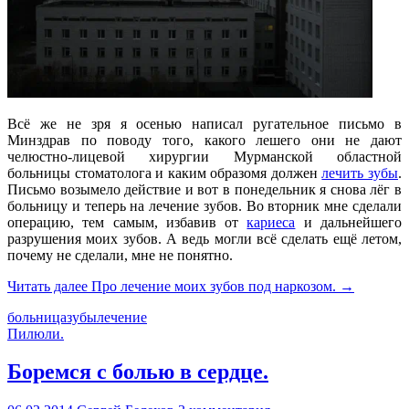
Всё же не зря я осенью написал ругательное письмо в
Минздрав по поводу того, какого лешего они не дают
челюстно-лицевой хирургии Мурманской областной
больницы стоматолога и каким образомя должен
лечить зубы
.
Письмо возымело действие и вот в понедельник я снова лёг в
больницу и теперь на лечение зубов. Во вторник мне сделали
операцию, тем самым, избавив от
кариеса
и дальнейшего
разрушения моих зубов. А ведь могли всё сделать ещё летом,
почему не сделали, мне не понятно.
Читать далее
Про лечение моих зубов под наркозом.
→
больница
зубы
лечение
Пилюли.
Боремся с болью в сердце.