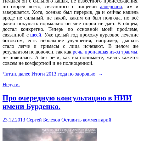
Начался он с сильного кашля, не известного происхождения,
но скорей всего, связанного с пищевой
аллергией
, им и
завершается. Хотя, осенью был перерыв, да и сейчас кашель
вроде не сильный, не такой, каким он был полгода, но всё
равно покушать нормально он мне порой не даёт. В общем,
достал конкретно. Теперь по основной моей проблеме,
связанной с
шеей
. Уже целый год прохожу курсовое лечение
ботоксом, есть небольшие улучшения, например, дышать
стало легче и гримасы с лица исчезают. В целом же
результатом не доволен, так как
речь, пропавшая из-за травмы
,
не появилась. А без речи, как вы понимаете, жизнь кажется
совсем не комфортной и не полноценной.
Читать далее
Итоги 2013 года по здоровью.
→
Недуги.
Про очередную консультацию в НИИ
имени Бурденко.
23.12.2013
Сергей Белехов
Оставить комментарий