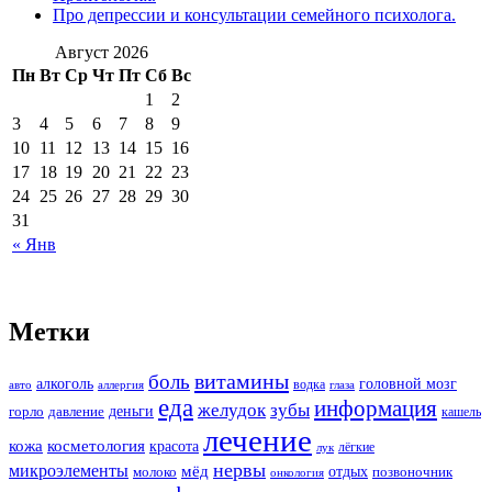
Про депрессии и консультации семейного психолога.
Август 2026
Пн
Вт
Ср
Чт
Пт
Сб
Вс
1
2
3
4
5
6
7
8
9
10
11
12
13
14
15
16
17
18
19
20
21
22
23
24
25
26
27
28
29
30
31
« Янв
Метки
витамины
боль
алкоголь
головной мозг
водка
авто
аллергия
глаза
еда
информация
зубы
желудок
деньги
горло
давление
кашель
лечение
кожа
косметология
красота
лёгкие
лук
нервы
микроэлементы
мёд
молоко
отдых
позвоночник
онкология