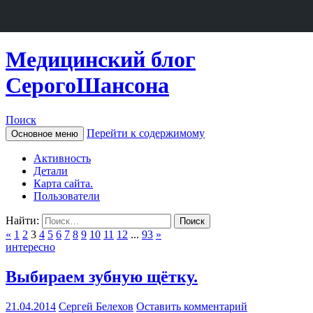
Медицинский блог
СерогоШансона
Поиск
Перейти к содержимому
Основное меню
Активность
Детали
Карта сайта.
Пользователи
Найти:
«
1
2
3
4
5
6
7
8
9
10
11
12
...
93
»
интересно
Выбираем зубную щётку.
21.04.2014
Сергей Белехов
Оставить комментарий