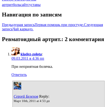
артрит
боль
сайт
суставы
Навигация по записям
Предыдущая запись
Первая помощь при простуде.
Следующая
запись
Чай каркадэ.
Ревматоидный артрит.: 2 комментария
kladez-zolota
:
09.03.2011 в 4:36 пп
При неприятная болячка.
Ответить
Сергей Белехов
Reply:
Март 10th, 2011 at 4:53 дп