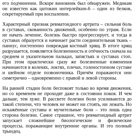
его подчинении. Вскоре виновник был обнаружен. Медикам
он известен как цитокин интерлейкин-6 – один из белков,
секретируемый при воспалении.
Характерный признак ревматоидного артрита – сильная боль
в суставах, скованность движений, особенно по утрам. Если
не начать лечение, болезнь быстро прогрессирует, и тогда в
суставах образуется и начинает расти соединительная ткань –
паннус, постепенно повреждая костный хрящ. В итоге хрящ
разрушается, появляется болезненность и отёчность сначала на
среднем и указательном пальцах, запястьях и суставах стоп.
При этом практически сразу же болезненные изменения
начинаются в коленях, локтях, плечах, голеностопном суставе
и шейном отделе позвоночника. Причём поражаются они
симетрично – одновременно с правой и левой стороны.
На ранней стадии боли беспокоят только во время движения,
но со временем не проходят даже в состоянии покоя. И чем
дальше, тем хуже. В рассвете болезни боли усиливаются до
такой степени, что человек не может ни стоять, ни лежать. Но
искажённые суставы и мучительные боли – это лишь одна
сторона болезни. Самое страшное, что ревматоидный артрит
запускает сложнейшие биологические и физические
процессы, поражающие внутренние органы. И это полный
трындец.