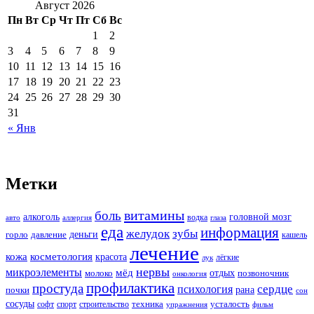
Август 2026
Пн
Вт
Ср
Чт
Пт
Сб
Вс
1
2
3
4
5
6
7
8
9
10
11
12
13
14
15
16
17
18
19
20
21
22
23
24
25
26
27
28
29
30
31
« Янв
Метки
витамины
боль
алкоголь
головной мозг
водка
авто
аллергия
глаза
еда
информация
зубы
желудок
деньги
горло
давление
кашель
лечение
кожа
косметология
красота
лёгкие
лук
нервы
микроэлементы
мёд
молоко
отдых
позвоночник
онкология
профилактика
простуда
сердце
психология
рана
почки
сон
сосуды
техника
усталость
софт
спорт
строительство
упражнения
фильм