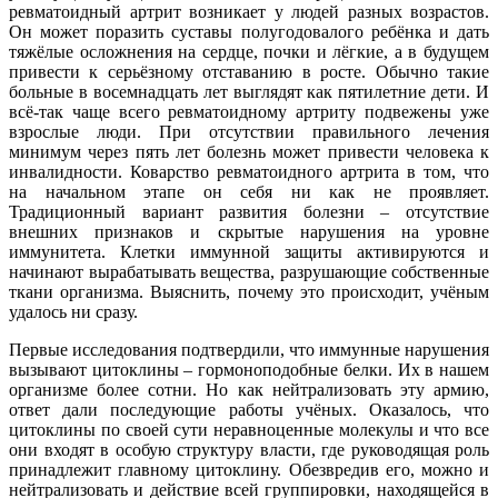
ревматоидный артрит возникает у людей разных возрастов.
Он может поразить суставы полугодовалого ребёнка и дать
тяжёлые осложнения на сердце, почки и лёгкие, а в будущем
привести к серьёзному отставанию в росте. Обычно такие
больные в восемнадцать лет выглядят как пятилетние дети. И
всё-так чаще всего ревматоидному артриту подвежены уже
взрослые люди. При отсутствии правильного лечения
минимум через пять лет болезнь может привести человека к
инвалидности. Коварство ревматоидного артрита в том, что
на начальном этапе он себя ни как не проявляет.
Традиционный вариант развития болезни – отсутствие
внешних признаков и скрытые нарушения на уровне
иммунитета. Клетки иммунной защиты активируются и
начинают вырабатывать вещества, разрушающие собственные
ткани организма. Выяснить, почему это происходит, учёным
удалось ни сразу.
Первые исследования подтвердили, что иммунные нарушения
вызывают цитоклины – гормоноподобные белки. Их в нашем
организме более сотни. Но как нейтрализовать эту армию,
ответ дали последующие работы учёных. Оказалось, что
цитоклины по своей сути неравноценные молекулы и что все
они входят в особую структуру власти, где руководящая роль
принадлежит главному цитоклину. Обезвредив его, можно и
нейтрализовать и действие всей группировки, находящейся в