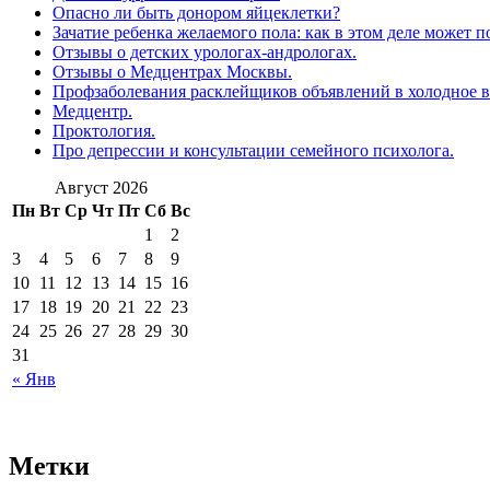
Опасно ли быть донором яйцеклетки?
Зачатие ребенка желаемого пола: как в этом деле может п
Отзывы о детских урологах-андрологах.
Отзывы о Медцентрах Москвы.
Профзаболевания расклейщиков объявлений в холодное в
Медцентр.
Проктология.
Про депрессии и консультации семейного психолога.
Август 2026
Пн
Вт
Ср
Чт
Пт
Сб
Вс
1
2
3
4
5
6
7
8
9
10
11
12
13
14
15
16
17
18
19
20
21
22
23
24
25
26
27
28
29
30
31
« Янв
Метки