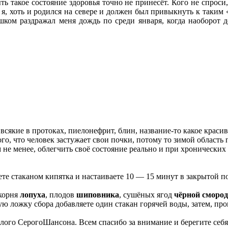
ть такое состояние здоровья точно не принесёт. Кого не спроси
я, хоть и родился на севере и должен был привыкнуть к таким «
ком раздражал меня дождь по среди января, когда наоборот д
всякие в протоках, пиелонефрит, блин, название-то какое красив
ого, что человек застужает свои почки, потому то зимой область
 не менее, облегчить своё состояние реально и при хронических 
аете стаканом кипятка и настаиваете 10 — 15 минут в закрытой п
 корня
лопуха
, плодов
шиповника
, сушёных ягод
чёрной сморо
вую ложку сбора добавляете один стакан горячей воды, затем, пр
 злого СерогоШансона. Всем спасибо за внимание и берегите себя