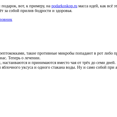
подарок, вот, к примеру, на
podarkoskop.ru
масса идей, как всё 
ёт за собой прилив бодрости и здоровья.
повник
рептококками, такие противные микробы попадают в рот либо пр
нас. Теперь о лечении.
, настаиваются и принимаются вместо чая от трёх до семи дней.
 яблочного уксуса и одного стакана воды. Ну и само собой при 