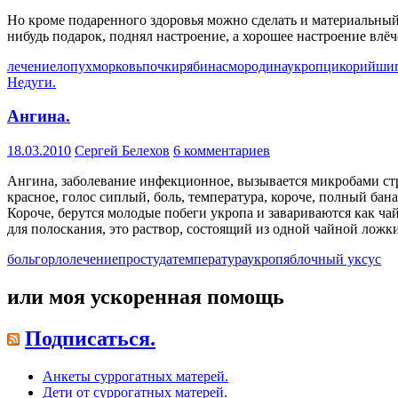
Но кроме подаренного здоровья можно сделать и материальный 
нибудь подарок, поднял настроение, а хорошее настроение влёч
лечение
лопух
морковь
почки
рябина
смородина
укроп
цикорий
ши
Недуги.
Ангина.
18.03.2010
Сергей Белехов
6 комментариев
Ангина, заболевание инфекционное, вызывается микробами ст
красное, голос сиплый, боль, температура, короче, полный бана
Короче, берутся молодые побеги укропа и завариваются как чай
для полоскания, это раствор, состоящий из одной чайной ложки
боль
горло
лечение
простуда
температура
укроп
яблочный уксус
или моя ускоренная помощь
Подписаться.
Анкеты суррогатных матерей.
Дети от суррогатных матерей.