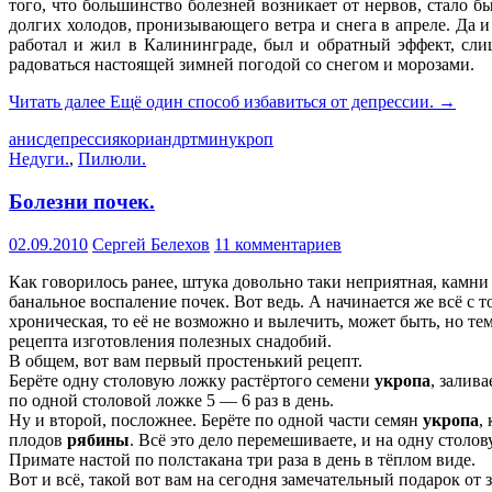
того, что большинство болезней возникает от нервов, стало бы
долгих холодов, пронизывающего ветра и снега в апреле. Да и 
работал и жил в Калининграде, был и обратный эффект, слиш
радоваться настоящей зимней погодой со снегом и морозами.
Читать далее
Ещё один способ избавиться от депрессии.
→
анис
депрессия
кориандр
тмин
укроп
Недуги.
,
Пилюли.
Болезни почек.
02.09.2010
Сергей Белехов
11 комментариев
Как говорилось ранее, штука довольно таки неприятная, камни 
банальное воспаление почек. Вот ведь. А начинается же всё с т
хроническая, то её не возможно и вылечить, может быть, но тем
рецепта изготовления полезных снадобий.
В общем, вот вам первый простенький рецепт.
Берёте одну столовую ложку растёртого семени
укропа
, залив
по одной столовой ложке 5 — 6 раз в день.
Ну и второй, посложнее. Берёте по одной части семян
укропа
,
плодов
рябины
. Всё это дело перемешиваете, и на одну столо
Примате настой по полстакана три раза в день в тёплом виде.
Вот и всё, такой вот вам на сегодня замечательный подарок от