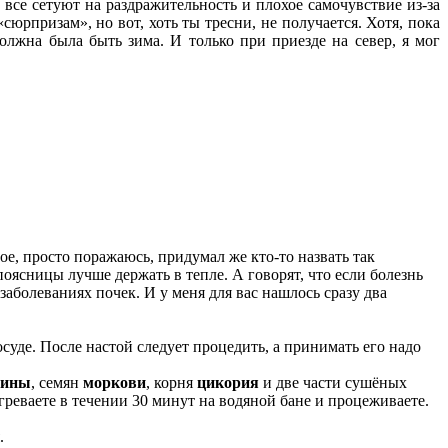
, все сетуют на раздражительность и плохое самочувствие из-за
сюрпризам», но вот, хоть ты тресни, не получается. Хотя, пока
олжна была быть зима. И только при приезде на север, я мог
ое, просто поражаюсь, придумал же кто-то назвать так
 поясницы лучше держать в тепле. А говорят, что если болезнь
заболеваниях почек. И у меня для вас нашлось сразу два
осуде. После настой следует процедить, а принимать его надо
дины
, семян
моркови
, корня
цикория
и две части сушёных
огреваете в течении 30 минут на водяной бане и процеживаете.
.