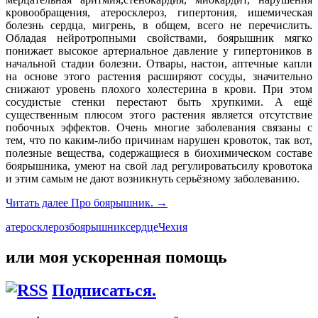
кровообращения, атеросклероз, гипертония, ишемическая
болезнь сердца, мигрень, в общем, всего не перечислить.
Обладая нейротропными свойствами, боярышник мягко
понижает высокое артериальное давление у гипертоников в
начальной стадии болезни. Отвары, настои, аптечные капли
на основе этого растения расширяют сосуды, значительно
снижают уровень плохого холестерина в крови. При этом
сосудистые стенки перестают быть хрупкими. А ещё
существенным плюсом этого растения является отсутствие
побочных эффектов. Очень многие заболевания связаны с
тем, что по каким-либо причинам нарушен кровоток, так вот,
полезные вещества, содержащиеся в биохимическом составе
боярышника, умеют на свой лад регулироватьсилу кровотока
и этим самым не дают возникнуть серьёзному заболеванию.
Читать далее
Про боярышник.
→
атеросклероз
боярышник
сердце
Чехия
или моя ускоренная помощь
Подписаться.