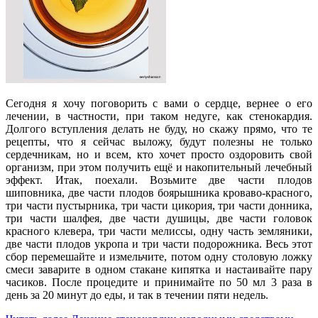
Сегодня я хочу поговорить с вами о сердце, вернее о его
лечении, в частности, при таком недуге, как стенокардия.
Долгого вступления делать не буду, но скажу прямо, что те
рецепты, что я сейчас выложу, будут полезны не только
сердечникам, но и всем, кто хочет просто оздоровить свой
организм, при этом получить ещё и накопительный лечебный
эффект. Итак, поехали. Возьмите две части плодов
шиповника, две части плодов боярышника кроваво-красного,
три части пустырника, три части цикория, три части донника,
три части шалфея, две части душицы, две части головок
красного клевера, три части мелиссы, одну часть земляники,
две части плодов укропа и три части подорожника. Весь этот
сбор перемешайте и измельчите, потом одну столовую ложку
смеси заварите в одном стакане кипятка и настаивайте пару
часиков. После процедите и принимайте по 50 мл 3 раза в
день за 20 минут до еды, и так в течении пяти недель.