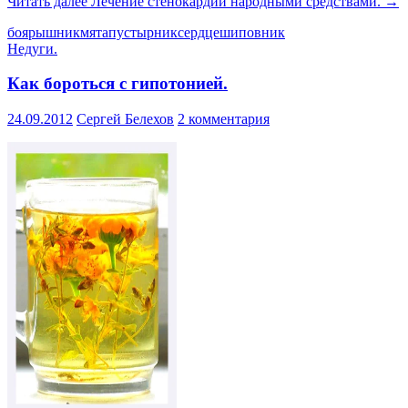
Читать далее
Лечение стенокардии народными средствами.
→
боярышник
мята
пустырник
сердце
шиповник
Недуги.
Как бороться с гипотонией.
24.09.2012
Сергей Белехов
2 комментария