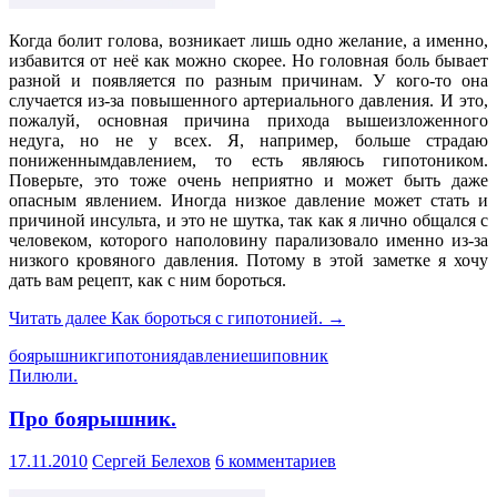
Когда болит голова, возникает лишь одно желание, а именно,
избавится от неё как можно скорее. Но головная боль бывает
разной и появляется по разным причинам. У кого-то она
случается из-за повышенного артериального давления. И это,
пожалуй, основная причина прихода вышеизложенного
недуга, но не у всех. Я, например, больше страдаю
пониженнымдавлением, то есть являюсь гипотоником.
Поверьте, это тоже очень неприятно и может быть даже
опасным явлением. Иногда низкое давление может стать и
причиной инсульта, и это не шутка, так как я лично общался с
человеком, которого наполовину парализовало именно из-за
низкого кровяного давления. Потому в этой заметке я хочу
дать вам рецепт, как с ним бороться.
Читать далее
Как бороться с гипотонией.
→
боярышник
гипотония
давление
шиповник
Пилюли.
Про боярышник.
17.11.2010
Сергей Белехов
6 комментариев