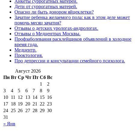
Анкеты суррогатных матерей.
Дети от суррогатных матерей.
Опасно ли быть донором яйцеклетки?
Зачатие ребенка желаемого пола: как в этом деле может
помочь месяц зачатия?
Отзывы о детских урологах-андрологах.
Отзывы о Медцентрах Москвы.
Профзаболевания расклейщиков объявлений в холодное
время года.
Медцентр.
Проктология.
Про депрессии и консультации семейного психолога.
Август 2026
Пн
Вт
Ср
Чт
Пт
Сб
Вс
1
2
3
4
5
6
7
8
9
10
11
12
13
14
15
16
17
18
19
20
21
22
23
24
25
26
27
28
29
30
31
« Янв