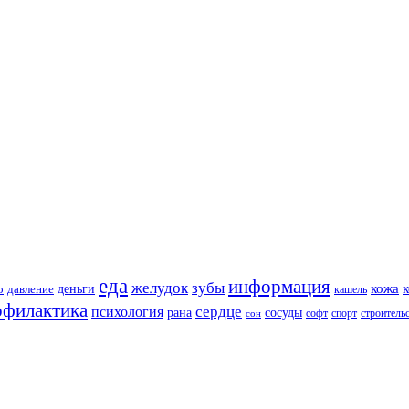
еда
информация
зубы
желудок
кожа
деньги
о
давление
кашель
офилактика
сердце
психология
рана
сосуды
софт
спорт
строитель
сон