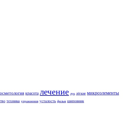
лечение
косметология
микроэлементы
красота
лёгкие
лук
техника
усталость
шиповник
ство
упражнения
фильм