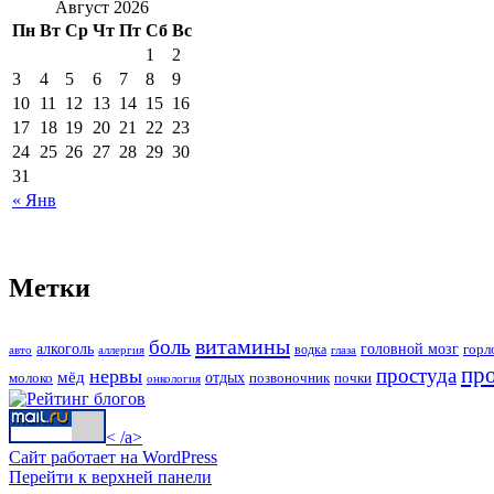
Август 2026
Пн
Вт
Ср
Чт
Пт
Сб
Вс
1
2
3
4
5
6
7
8
9
10
11
12
13
14
15
16
17
18
19
20
21
22
23
24
25
26
27
28
29
30
31
« Янв
Метки
витамины
боль
алкоголь
головной мозг
горл
водка
авто
аллергия
глаза
пр
простуда
нервы
мёд
молоко
отдых
позвоночник
почки
онкология
< /a>
Сайт работает на WordPress
Перейти к верхней панели