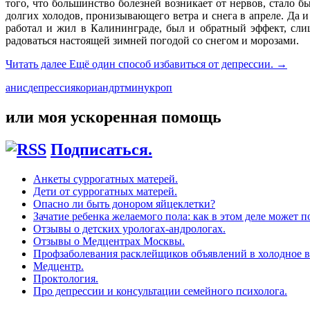
того, что большинство болезней возникает от нервов, стало бы
долгих холодов, пронизывающего ветра и снега в апреле. Да и 
работал и жил в Калининграде, был и обратный эффект, слиш
радоваться настоящей зимней погодой со снегом и морозами.
Читать далее
Ещё один способ избавиться от депрессии.
→
анис
депрессия
кориандр
тмин
укроп
или моя ускоренная помощь
Подписаться.
Анкеты суррогатных матерей.
Дети от суррогатных матерей.
Опасно ли быть донором яйцеклетки?
Зачатие ребенка желаемого пола: как в этом деле может п
Отзывы о детских урологах-андрологах.
Отзывы о Медцентрах Москвы.
Профзаболевания расклейщиков объявлений в холодное в
Медцентр.
Проктология.
Про депрессии и консультации семейного психолога.