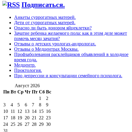
Подписаться.
Анкеты суррогатных матерей.
Дети от суррогатных матерей.
Опасно ли быть донором яйцеклетки?
Зачатие ребенка желаемого пола: как в этом деле может
помочь месяц зачатия?
Отзывы о детских урологах-андрологах.
Отзывы о Медцентрах Москвы.
Профзаболевания расклейщиков объявлений в холодное
время года.
Медцентр.
Проктология.
Про депрессии и консультации семейного психолога.
Август 2026
Пн
Вт
Ср
Чт
Пт
Сб
Вс
1
2
3
4
5
6
7
8
9
10
11
12
13
14
15
16
17
18
19
20
21
22
23
24
25
26
27
28
29
30
31