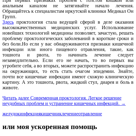
При первых признаках проблем с толстой кишкой или
анальным каналом не затягивайте начало лечения.
Обращайтесь к специалистам иркутской клиники Медикал Он
Групп.
Здесь
проктология стала ведущей сферой в деле оказания
высококачественных медицинских услуг. Использование
новейших технологий медицины позволяет, зачастую, решать
проблему проктологических заболеваний в короткие сроки и
без боли.Но если у вас обнаруживаются признаки кишечной
инфекции или иного пищевого отравления, такие, как
тошнота и рвота, то начинать лечение следует
незамедлительно. Если его не начать, то во первых вы
угробите себя, а во вторых, можете распространить инфекцию
на окружающих, то есть стать очагом эпидемии. Знайте,
почти все кишечные инфекции имеют схожую клиническую
картину. А это тошнота, рвота, жидкий стул, диарея и боль в
животе.
Читать далее
Современная проктология. Легкое решение
неудобных проблем и устранение кишечных инфекций.
→
желудок
инфекция
кишечник
лечение
отравление
или моя ускоренная помощь