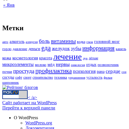
« Янв
Метки
витамины
боль
алкоголь
головной мозг
водка
авто
аллергия
глаза
еда
информация
зубы
желудок
деньги
горло
давление
кашель
лечение
кожа
косметология
красота
лёгкие
лук
нервы
микроэлементы
мёд
молоко
отдых
позвоночник
онкология
профилактика
простуда
сердце
психология
рана
почки
сон
сосуды
техника
усталость
софт
спорт
строительство
упражнения
фильм
шиповник
< /a>
Сайт работает на WordPress
Перейти к верхней панели
О WordPress
WordPress.org
Документация