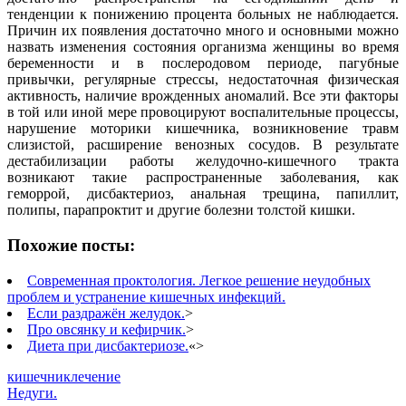
тенденции к понижению процента больных не наблюдается.
Причин их появления достаточно много и основными можно
назвать изменения состояния организма женщины во время
беременности и в послеродовом периоде, пагубные
привычки, регулярные стрессы, недостаточная физическая
активность, наличие врожденных аномалий. Все эти факторы
в той или иной мере провоцируют воспалительные процессы,
нарушение моторики кишечника, возникновение травм
слизистой, расширение венозных сосудов. В результате
дестабилизации работы желудочно-кишечного тракта
возникают такие распространенные заболевания, как
геморрой, дисбактериоз, анальная трещина, папиллит,
полипы, парапроктит и другие болезни толстой кишки.
Похожие посты:
Современная проктология. Легкое решение неудобных
проблем и устранение кишечных инфекций.
Если раздражён желудок.
>
Про овсянку и кефирчик.
>
Диета при дисбактериозе.
«>
кишечник
лечение
Недуги.