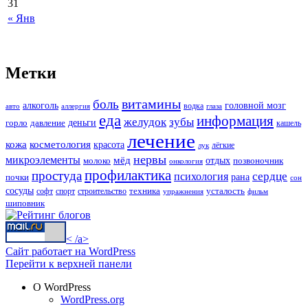
31
« Янв
Метки
витамины
боль
алкоголь
головной мозг
водка
авто
аллергия
глаза
еда
информация
зубы
желудок
деньги
горло
давление
кашель
лечение
кожа
косметология
красота
лёгкие
лук
нервы
микроэлементы
мёд
молоко
отдых
позвоночник
онкология
профилактика
простуда
сердце
психология
рана
почки
сон
сосуды
техника
усталость
софт
спорт
строительство
упражнения
фильм
шиповник
< /a>
Сайт работает на WordPress
Перейти к верхней панели
О WordPress
WordPress.org