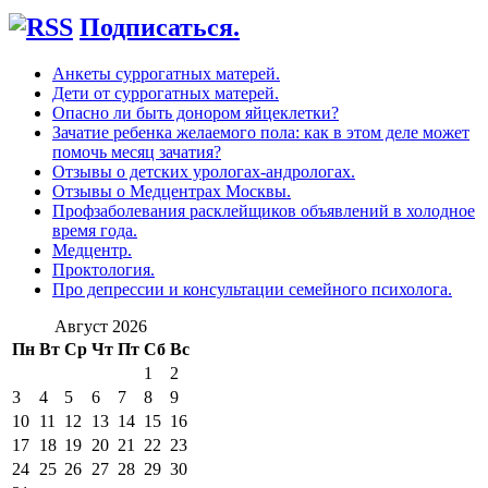
Подписаться.
Анкеты суррогатных матерей.
Дети от суррогатных матерей.
Опасно ли быть донором яйцеклетки?
Зачатие ребенка желаемого пола: как в этом деле может
помочь месяц зачатия?
Отзывы о детских урологах-андрологах.
Отзывы о Медцентрах Москвы.
Профзаболевания расклейщиков объявлений в холодное
время года.
Медцентр.
Проктология.
Про депрессии и консультации семейного психолога.
Август 2026
Пн
Вт
Ср
Чт
Пт
Сб
Вс
1
2
3
4
5
6
7
8
9
10
11
12
13
14
15
16
17
18
19
20
21
22
23
24
25
26
27
28
29
30