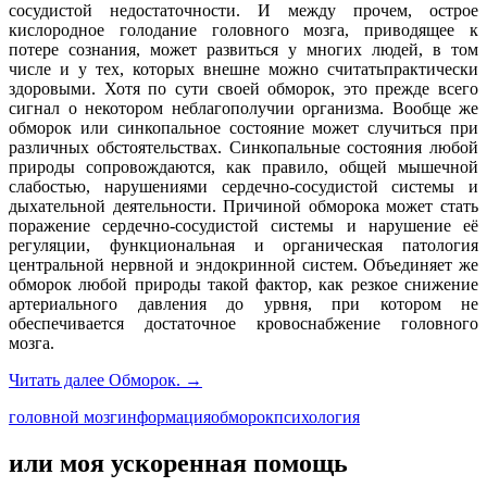
сосудистой недостаточности. И между прочем, острое
кислородное голодание головного мозга, приводящее к
потере сознания, может развиться у многих людей, в том
числе и у тех, которых внешне можно считатьпрактически
здоровыми. Хотя по сути своей обморок, это прежде всего
сигнал о некотором неблагополучии организма. Вообще же
обморок или синкопальное состояние может случиться при
различных обстоятельствах. Синкопальные состояния любой
природы сопровождаются, как правило, общей мышечной
слабостью, нарушениями сердечно-сосудистой системы и
дыхательной деятельности. Причиной обморока может стать
поражение сердечно-сосудистой системы и нарушение её
регуляции, функциональная и органическая патология
центральной нервной и эндокринной систем. Объединяет же
обморок любой природы такой фактор, как резкое снижение
артериального давления до урвня, при котором не
обеспечивается достаточное кровоснабжение головного
мозга.
Читать далее
Обморок.
→
головной мозг
информация
обморок
психология
или моя ускоренная помощь