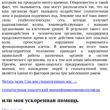
которым вы проводите много времени. Общеизвестен и такой
факт, что оказывается, они могут располагаться так, что на
ваш организм будет оказывать воздействие геопатогенная
зона и радиация подземных вод. Земляже она всё таки имеет
свою геобиологическую сеть, которая излучает
радиоактивные волны, взаимодействующие с живыми
организмами на клеточном уровне. В результате такого вот
взаимодействия в человеческом организме, находящемся
продолжительное время в поле действия таких вот опасных
волн, происходит нарушение нормального
функционирования клеток. В конечном же итоге такое
неблагоприятное положение приводит к нарушению
правильной работы различных органов и систем
человеческого организма, ну и к тем или иным заболеваниям.
Причём, многие врачи-онкологи придерживаются такого
мнения, что нахождение людей в геопатогенной зоне,
является одним из факторов риска при заболевании раком.
Читать далее
Сон вне геопатогенных зон.
→
геопатогенная зона
детский мир
информация
онкология
сон
или моя ускоренная помощь