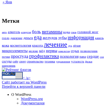
« Янв
Метки
витамины
боль
алкоголь
головной мозг
водка
авто
аллергия
глаза
еда
информация
зубы
желудок
деньги
горло
давление
кашель
лечение
кожа
косметология
красота
лёгкие
лук
нервы
микроэлементы
мёд
молоко
отдых
позвоночник
онкология
профилактика
простуда
сердце
психология
рана
почки
сон
сосуды
техника
усталость
софт
спорт
строительство
упражнения
фильм
шиповник
< /a>
Сайт работает на WordPress
Перейти к верхней панели
О WordPress
WordPress.org
Документация