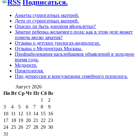
Подписаться.
Анкеты суррогатных матерей.
Дети от суррогатных матерей.
Опасно ли быть донором яйцеклетки?
Зачатие ребенка желаемого пола: как в этом деле может
помочь месяц зачатия?
Отзывы о детских урологах-андрологах.
Отзывы о Медцентрах Москвы.
Профзаболевания расклейщиков объявлений в холодное
время года.
Медцентр.
Проктология.
Про депрессии и консультации семейного психолога.
Август 2026
Пн
Вт
Ср
Чт
Пт
Сб
Вс
1
2
3
4
5
6
7
8
9
10
11
12
13
14
15
16
17
18
19
20
21
22
23
24
25
26
27
28
29
30
31