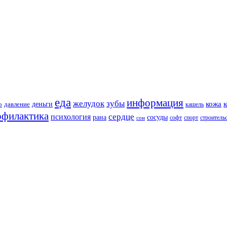
еда
информация
зубы
желудок
кожа
деньги
о
давление
кашель
офилактика
сердце
психология
рана
сосуды
софт
спорт
строитель
сон