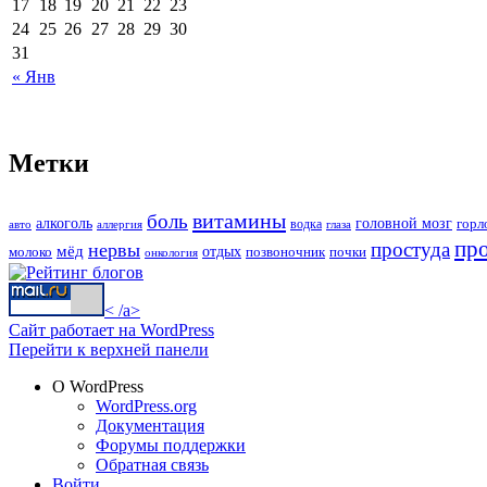
17
18
19
20
21
22
23
24
25
26
27
28
29
30
31
« Янв
Метки
витамины
боль
алкоголь
головной мозг
горл
водка
авто
аллергия
глаза
пр
простуда
нервы
мёд
молоко
отдых
позвоночник
почки
онкология
< /a>
Сайт работает на WordPress
Перейти к верхней панели
О WordPress
WordPress.org
Документация
Форумы поддержки
Обратная связь
Войти