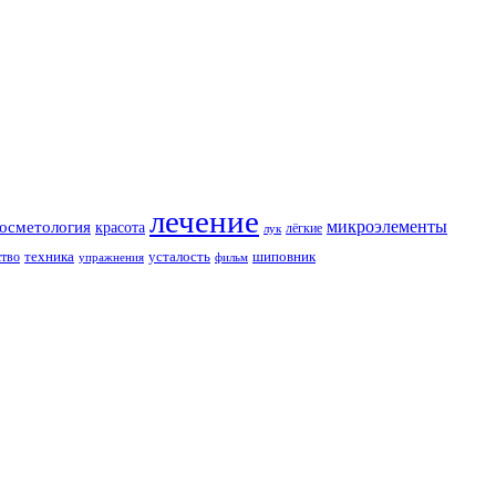
лечение
косметология
микроэлементы
красота
лёгкие
лук
техника
усталость
шиповник
ство
упражнения
фильм