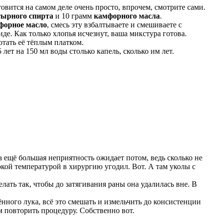
овится на самом деле очень просто, впрочем, смотрите сами.
ырного спирта
и 10 грамм
камфорного масла
.
форное масло
, смесь эту взбалтываете и смешиваете с
де. Как только хлопья исчезнут, ваша микстура готова.
отать её тёплым платком.
лет на 150 мл воды столько капель, сколько им лет.
 а ещё большая неприятность ожидает потом, ведь сколько не
сокой температурой в хирургию угодил. Вот. А там уколы с
делать так, чтобы до затягивания раны она удалилась вне. В
нного лука, всё это смешать и измельчить до консистенции
ом повторить процедуру. Собственно вот.