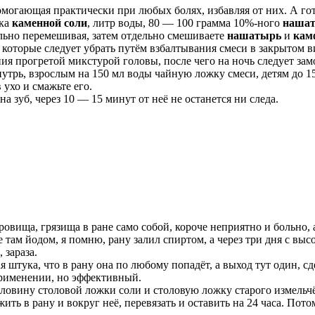
омогающая практически при любых болях, избавляя от них. А гот
жка
каменной соли
, литр воды, 80 — 100 грамма 10%-ного
нашат
тельно перемешивая, затем отдельно смешиваете
нашатырь
и
кам
 которые следует убрать путём взбалтывания смеси в закрытом ви
ия прогретой микстурой головы, после чего на ночь следует зам
утрь, взрослым на 150 мл воды чайную ложку смеси, детям до 15 
 ухо и смажьте его.
 зуб, через 10 — 15 минут от неё не останется ни следа.
кровища, грязища в ране само собой, короче неприятно и больно,
е там йодом, я помню, рану залил спиртом, а через три дня с вы
 зараза.
кая штука, что в рану она по любому попадёт, а выход тут один, с
применении, но эффективный.
оловину столовой ложки соли и столовую ложку старого измельчё
жить в рану и вокруг неё, перевязать и оставить на 24 часа. Пот