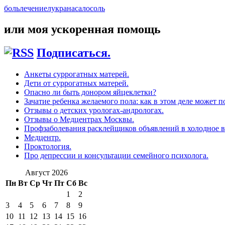
боль
лечение
лук
рана
сало
соль
или моя ускоренная помощь
Подписаться.
Анкеты суррогатных матерей.
Дети от суррогатных матерей.
Опасно ли быть донором яйцеклетки?
Зачатие ребенка желаемого пола: как в этом деле может п
Отзывы о детских урологах-андрологах.
Отзывы о Медцентрах Москвы.
Профзаболевания расклейщиков объявлений в холодное в
Медцентр.
Проктология.
Про депрессии и консультации семейного психолога.
Август 2026
Пн
Вт
Ср
Чт
Пт
Сб
Вс
1
2
3
4
5
6
7
8
9
10
11
12
13
14
15
16