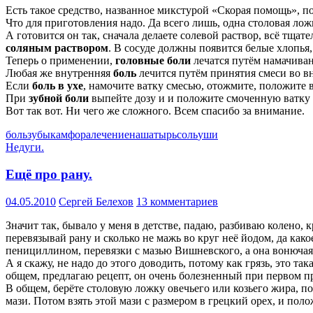
Есть такое средство, названное микстурой «Скорая помощь», п
Что для приготовления надо. Да всего лишь, одна столовая ло
А готовится он так, сначала делаете солевой раствор, всё тща
соляным раствором
. В сосуде должны появится белые хлопья,
Теперь о применении,
головные боли
лечатся путём намачиван
Любая же внутренняя
боль
лечится путём принятия смеси во вн
Если
боль в ухе
, намочите ватку смесью, отожмите, положите в
При
зубной боли
выпейте дозу и и положите смоченную ватку на
Вот так вот. Ни чего же сложного. Всем спасибо за внимание.
боль
зубы
камфора
лечение
нашатырь
соль
уши
Недуги.
Ещё про рану.
04.05.2010
Сергей Белехов
13 комментариев
Значит так, бывало у меня в детстве, падаю, разбиваю колено, 
перевязывай рану и сколько не мажь во круг неё йодом, да како
пенициллином, перевязки с мазью Вишневского, а она вонючая,
А я скажу, не надо до этого доводить, потому как грязь, это та
общем, предлагаю рецепт, он очень болезненный при первом 
В общем, берёте столовую ложку овечьего или козьего жира, п
мази. Потом взять этой мази с размером в грецкий орех, и поло