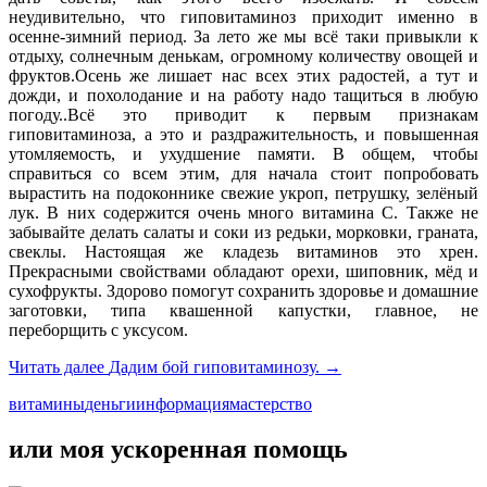
неудивительно, что гиповитаминоз приходит именно в
осенне-зимний период. За лето же мы всё таки привыкли к
отдыху, солнечным денькам, огромному количеству овощей и
фруктов.Осень же лишает нас всех этих радостей, а тут и
дожди, и похолодание и на работу надо тащиться в любую
погоду..Всё это приводит к первым признакам
гиповитаминоза, а это и раздражительность, и повышенная
утомляемость, и ухудшение памяти. В общем, чтобы
справиться со всем этим, для начала стоит попробовать
вырастить на подоконнике свежие укроп, петрушку, зелёный
лук. В них содержится очень много витамина С. Также не
забывайте делать салаты и соки из редьки, морковки, граната,
свеклы. Настоящая же кладезь витаминов это хрен.
Прекрасными свойствами обладают орехи, шиповник, мёд и
сухофрукты. Здорово помогут сохранить здоровье и домашние
заготовки, типа квашенной капустки, главное, не
переборщить с уксусом.
Читать далее
Дадим бой гиповитаминозу.
→
витамины
деньги
информация
мастерство
или моя ускоренная помощь