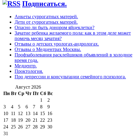
Подписаться.
Анкеты суррогатных матерей.
Дети от суррогатных матерей.
Опасно ли быть донором яйцеклетки?
Зачатие ребенка желаемого пола: как в этом деле может
помочь месяц зачатия?
Отзывы о детских урологах-андрологах.
Отзывы о Медцентрах Москвы.
Профзаболевания расклейщиков объявлений в холодное
время года.
Медцентр.
Проктология.
Про депрессии и консультации семейного психолога.
Август 2026
Пн
Вт
Ср
Чт
Пт
Сб
Вс
1
2
3
4
5
6
7
8
9
10
11
12
13
14
15
16
17
18
19
20
21
22
23
24
25
26
27
28
29
30
31