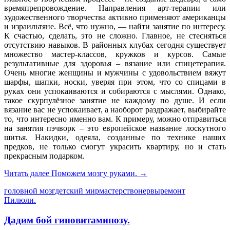
времяпрепровождение. Направления арт-терапии или
художественного творчества активно применяют американцы
и израильтяне. Всё, что нужно, — найти занятие по интересу.
К счастью, сделать, это не сложно. Главное, не стесняться
отсутствию навыков. В районных клубах сегодня существует
множество мастер-классов, кружков и курсов. Самые
результативные для здоровья – вязание или спицетерапия.
Очень многие женщины и мужчины с удовольствием вяжут
шарфы, шапки, носки, уверяя при этом, что со спицами в
руках они успокаиваются и собираются с мыслями. Однако,
такое скурпулёзное занятие не каждому по душе. И если
вязание вас не успокаивает, а наоборот раздражает, выбирайте
то, что интересно именно вам. К примеру, можно отправиться
на занятия пэчворк – это европейское название лоскутного
шитья. Накидки, одеяла, созданные по технике наших
предков, не только смогут украсить квартиру, но и стать
прекрасным подарком.
Читать далее
Поможем мозгу руками.
→
головной мозг
детский мир
мастерство
нервы
ремонт
Пилюли.
Дадим бой гиповитаминозу.