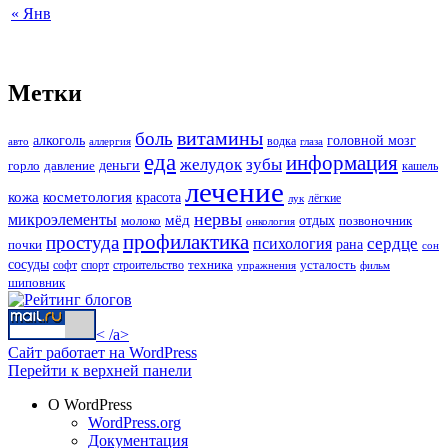
« Янв
Метки
витамины
боль
алкоголь
головной мозг
водка
авто
аллергия
глаза
еда
информация
зубы
желудок
деньги
горло
давление
кашель
лечение
кожа
косметология
красота
лёгкие
лук
нервы
микроэлементы
мёд
молоко
отдых
позвоночник
онкология
профилактика
простуда
сердце
психология
рана
почки
сон
сосуды
техника
усталость
софт
спорт
строительство
упражнения
фильм
шиповник
< /a>
Сайт работает на WordPress
Перейти к верхней панели
О WordPress
WordPress.org
Документация